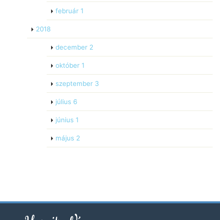
február
1
2018
december
2
október
1
szeptember
3
július
6
június
1
május
2