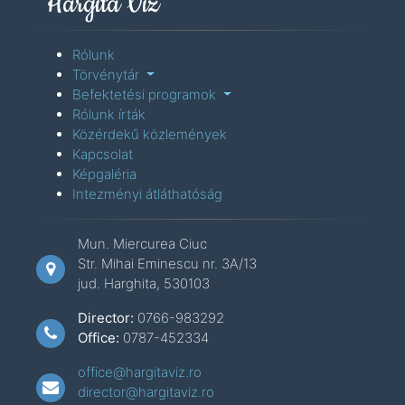
Hargita Víz
Rólunk
Törvénytár
Befektetési programok
Rólunk írták
Közérdekű közlemények
Kapcsolat
Képgaléria
Intezményi átláthatóság
Mun. Miercurea Ciuc
Str. Mihai Eminescu nr. 3A/13
jud. Harghita, 530103
Director:
0766-983292
Office:
0787-452334
office@hargitaviz.ro
director@hargitaviz.ro