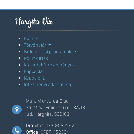
Hargita Víz
Rólunk
Törvénytár
Befektetési programok
Rólunk írták
Közérdekű közlemények
Kapcsolat
Képgaléria
Intezményi átláthatóság
Mun. Miercurea Ciuc
Str. Mihai Eminescu nr. 3A/13
jud. Harghita, 530103
Director:
0766-983292
Office:
0787-452334