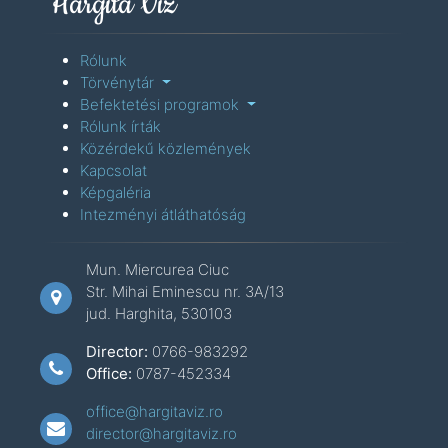
Hargita Víz
Rólunk
Törvénytár
Befektetési programok
Rólunk írták
Közérdekű közlemények
Kapcsolat
Képgaléria
Intezményi átláthatóság
Mun. Miercurea Ciuc
Str. Mihai Eminescu nr. 3A/13
jud. Harghita, 530103
Director:
0766-983292
Office:
0787-452334
office@hargitaviz.ro
director@hargitaviz.ro