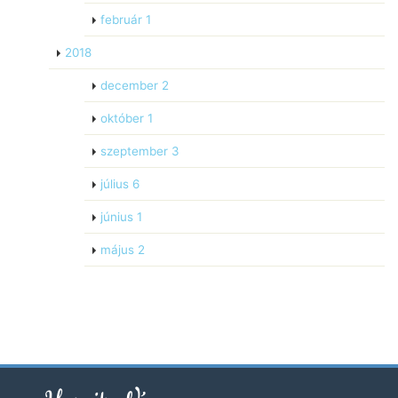
február
1
2018
december
2
október
1
szeptember
3
július
6
június
1
május
2