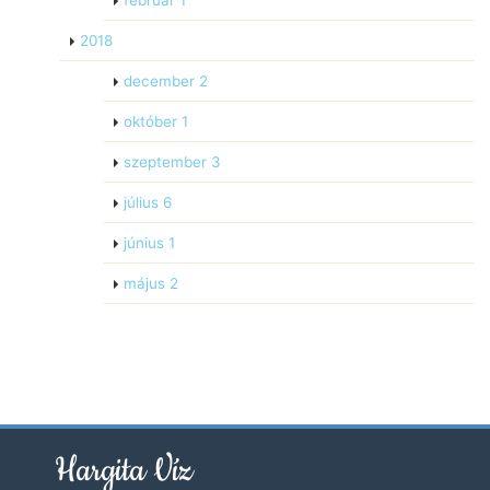
február
1
2018
december
2
október
1
szeptember
3
július
6
június
1
május
2
Hargita Víz