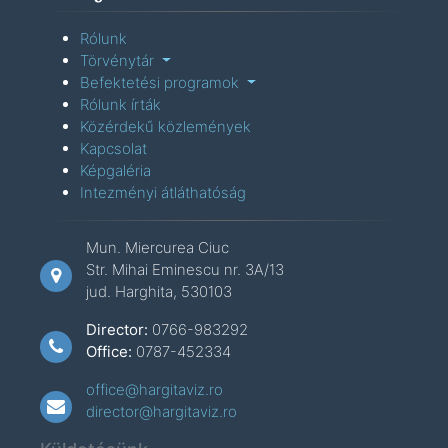
Rólunk
Törvénytár
Befektetési programok
Rólunk írták
Közérdekű közlemények
Kapcsolat
Képgaléria
Intezményi átláthatóság
Mun. Miercurea Ciuc
Str. Mihai Eminescu nr. 3A/13
jud. Harghita, 530103
Director:
0766-983292
Office:
0787-452334
office@hargitaviz.ro
director@hargitaviz.ro