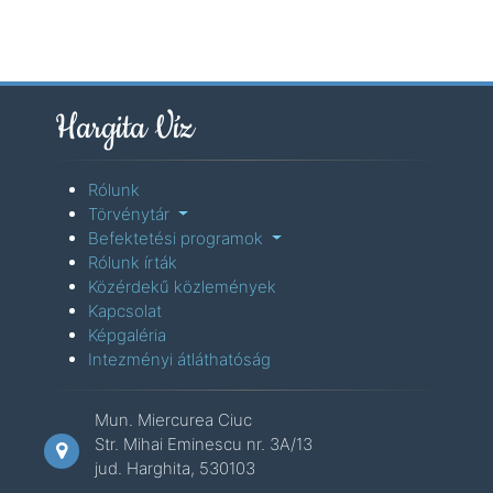
Hargita Víz
Rólunk
Törvénytár
Befektetési programok
Rólunk írták
Közérdekű közlemények
Kapcsolat
Képgaléria
Intezményi átláthatóság
Mun. Miercurea Ciuc
Str. Mihai Eminescu nr. 3A/13
jud. Harghita, 530103