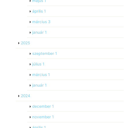
május
1
április
1
március
3
január
1
2025
szeptember
1
július
1
március
1
január
1
2024
december
1
november
1
április
1