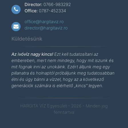
Director:
0766-983292
Office:
0787-452334
office@hargitaviz.ro
director@hargitaviz.ro
Küldetésünk
Az ivóvíz nagy kincs!
Ezt kell tudatosítani az
embereben, mert nem mindegy, hogy mit iszunk és
mit fognak inni az unokáink. Ezért álljunk meg egy
pillanatra és holnaptól próbáljunk meg tudatosabban
élni és úgy bánni a vízzel, hogy az a következő
generációk számára is elérhető „kincs” legyen.
HARGITA VÍZ Egyesület - 2026 - Minden jog
fenntartva