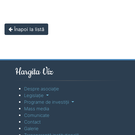
Înapoi la listă
Hargita Víz
Despre asociaţie
Legislaţie
Programe de investiţii
Mass media
Comunicate
Contact
Galerie