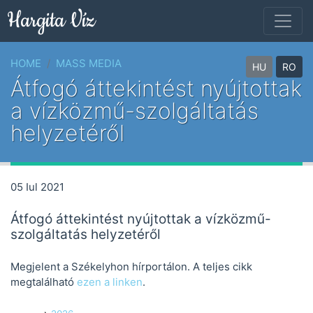
Hargita Víz
Comut
HOME
MASS MEDIA
HU
RO
Átfogó áttekintést nyújtottak
a vízközmű-szolgáltatás
helyzetéről
05 Iul
2021
Átfogó áttekintést nyújtottak a vízközmű-
szolgáltatás helyzetéről
Megjelent a Székelyhon hírportálon. A teljes cikk
megtalálható
ezen a linken
.