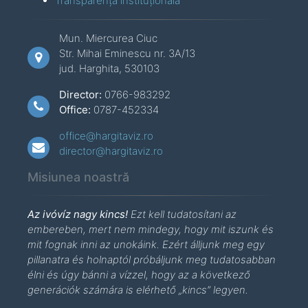
Transparență instituțională
Mun. Miercurea Ciuc
Str. Mihai Eminescu nr. 3A/13
jud. Harghita, 530103
Director:
0766-983292
Office:
0787-452334
office@hargitaviz.ro
director@hargitaviz.ro
Misiunea noastră
Az ivóvíz nagy kincs!
Ezt kell tudatosítani az
embereben, mert nem mindegy, hogy mit iszunk és
mit fognak inni az unokáink. Ezért álljunk meg egy
pillanatra és holnaptól próbáljunk meg tudatosabban
élni és úgy bánni a vízzel, hogy az a következő
generációk számára is elérhető „kincs” legyen.