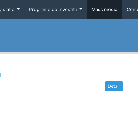
gislaţie
Programe de investiţii
Mass media
Comu
l
Detalii