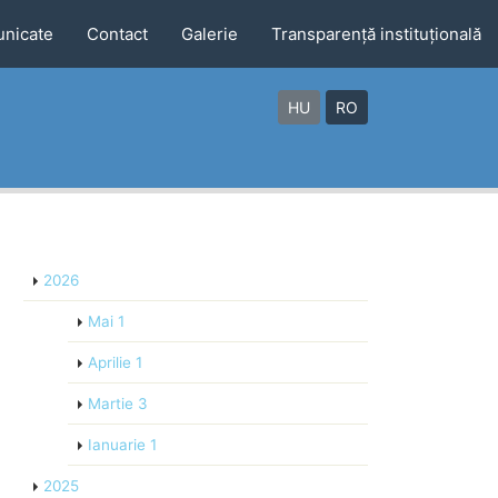
nicate
Contact
Galerie
Transparență instituțională
HU
RO
2026
Mai
1
Aprilie
1
Martie
3
Ianuarie
1
2025