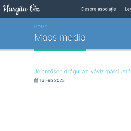
Hargita Víz
Despre asociaţie
Le
HOME
Mass media
Jelentősen drágul az ivóvíz márciustó
16 Feb 2023