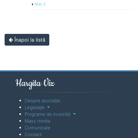
Mai
2
Înapoi la listă
Hargita Víz
Despre asociaţie
Legislaţie
Programe de investiţii
Mass media
Comunicate
Contact