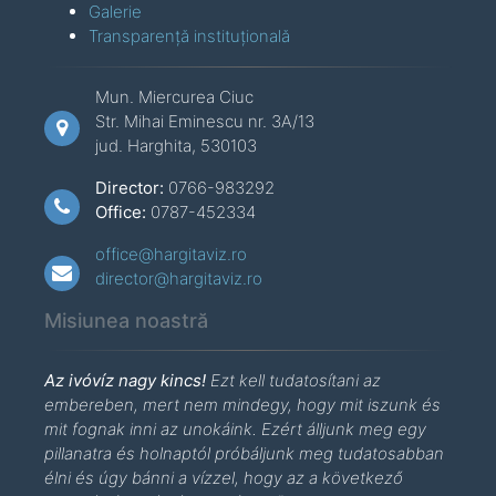
Galerie
Transparență instituțională
Mun. Miercurea Ciuc
Str. Mihai Eminescu nr. 3A/13
jud. Harghita, 530103
Director:
0766-983292
Office:
0787-452334
office@hargitaviz.ro
director@hargitaviz.ro
Misiunea noastră
Az ivóvíz nagy kincs!
Ezt kell tudatosítani az
embereben, mert nem mindegy, hogy mit iszunk és
mit fognak inni az unokáink. Ezért álljunk meg egy
pillanatra és holnaptól próbáljunk meg tudatosabban
élni és úgy bánni a vízzel, hogy az a következő