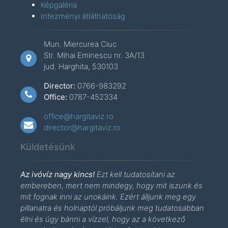
Képgaléria
Intezményi átláthatóság
Mun. Miercurea Ciuc
Str. Mihai Eminescu nr. 3A/13
jud. Harghita, 530103
Director:
0766-983292
Office:
0787-452334
office@hargitaviz.ro
director@hargitaviz.ro
Küldetésünk
Az ivóvíz nagy kincs!
Ezt kell tudatosítani az
embereben, mert nem mindegy, hogy mit iszunk és
mit fognak inni az unokáink. Ezért álljunk meg egy
pillanatra és holnaptól próbáljunk meg tudatosabban
élni és úgy bánni a vízzel, hogy az a következő