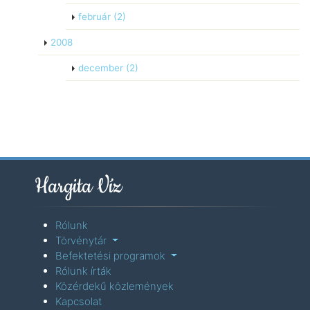
február
(2)
2008
december
(2)
Hargita Víz
Rólunk
Törvénytár
Befektetési programok
Rólunk írták
Közérdekű közlemények
Kapcsolat